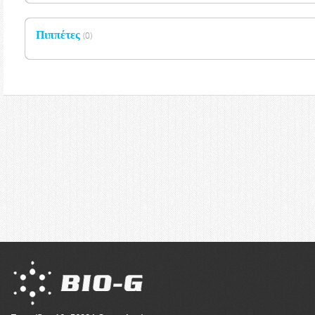
Πιππέτες
(0)